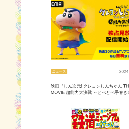
2024
ニュース
映画『しん次元! クレヨンしんちゃん TH
MOVIE 超能力大決戦 ～とべとべ手巻き
～』ABEMA独占見放題配信！8/4〜