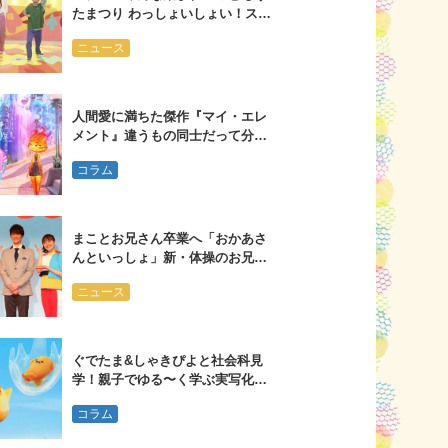
たまつり わっしょいしょい！スペ
シャル」 ブルーレイ・ＤＶＤが発
ニュース
売！
人間愛に満ちた傑作『マイ・エレ
メント』違うもの同士だって分か
り合える
コラム
まことお兄さん卒業へ「おかあさ
んといっしょ」新・体操のお兄さ
んは大学３年生
ニュース
ぐでたま&しゃきぴよと社会科見
学！親子でゆる〜く学ぶ実写化ド
ラマ
コラム