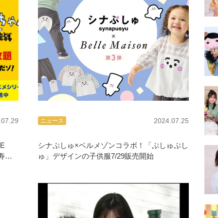
.07.29
2024.07.25
ニュース
E
シナぷしゅ×ベルメゾンコラボ！「ぷしゅぷし
寿司
ゅ」デザインの子供服7/29販売開始