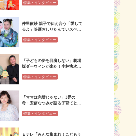
特集・インタビュー
ルインタビュー
仲里依紗 親子で伝え合う「愛して
るよ」映画おしりたんていスペシ
ャルインタビュー
特集・インタビュー
「子どもの夢を邪魔しない」劇場
版ダーウィンが来た！小林快次×
水瀬いのり×植田和貴スペシャル
特集・インタビュー
インタビュー
「ママは完璧じゃない」3児の
母・安倍なつみが語る子育てとエ
ンタメの関係
特集・インタビュー
Ｅテレ「みんな集まれ！こどもう