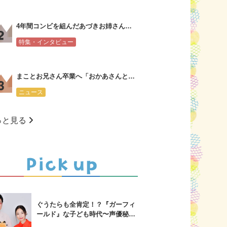
4年間コンビを組んだあづきお姉さんからまことお兄さんへ会見コメント
特集・インタビュー
まことお兄さん卒業へ「おかあさんといっしょ」新・体操のお兄さんは大学３年生
ニュース
っと見る
ぐうたらも全肯定！？『ガーフィ
ールド』な子ども時代〜声優秘話
も！山里亮太&MEGUMIスペシャ