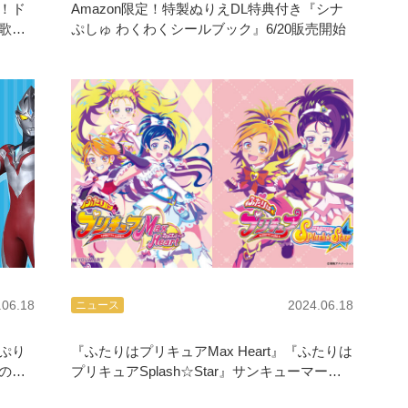
！ド
Amazon限定！特製ぬりえDL特典付き『シナ
歌＆
ぷしゅ わくわくシールブック』6/20販売開始
.06.18
2024.06.18
ニュース
ぷり
『ふたりはプリキュアMax Heart』『ふたりは
のコ
プリキュアSplash☆Star』サンキューマート
限定アイテム登場！