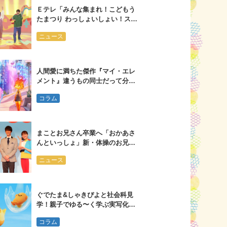
Ｅテレ「みんな集まれ！こどもう
たまつり わっしょいしょい！スペ
シャル」 ブルーレイ・ＤＶＤが発
ニュース
売！
人間愛に満ちた傑作『マイ・エレ
メント』違うもの同士だって分か
り合える
コラム
まことお兄さん卒業へ「おかあさ
んといっしょ」新・体操のお兄さ
んは大学３年生
ニュース
ぐでたま&しゃきぴよと社会科見
学！親子でゆる〜く学ぶ実写化ド
ラマ
コラム