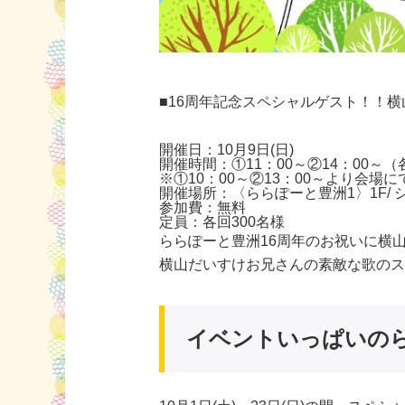
■16周年記念スペシャルゲスト！！
開催日：10月9日(日)
開催時間：①11：00～②14：00～（
※①10：00～②13：00～より会場
開催場所：〈ららぽーと豊洲1〉1F/ 
参加費：無料
定員：各回300名様
ららぽーと豊洲16周年のお祝いに横
横山だいすけお兄さんの素敵な歌の
イベントいっぱいの