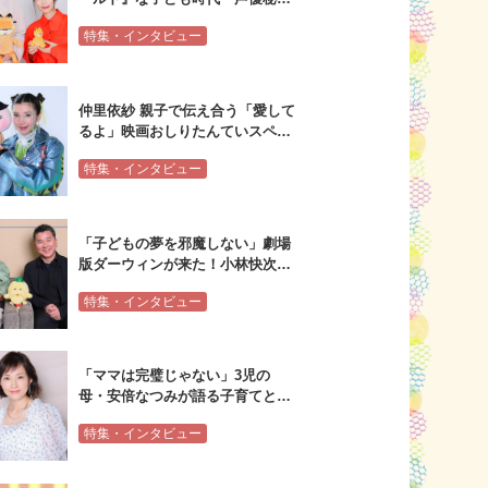
も！山里亮太&MEGUMIスペシャ
特集・インタビュー
ルインタビュー
仲里依紗 親子で伝え合う「愛して
るよ」映画おしりたんていスペシ
ャルインタビュー
特集・インタビュー
「子どもの夢を邪魔しない」劇場
版ダーウィンが来た！小林快次×
水瀬いのり×植田和貴スペシャル
特集・インタビュー
インタビュー
「ママは完璧じゃない」3児の
母・安倍なつみが語る子育てとエ
ンタメの関係
特集・インタビュー