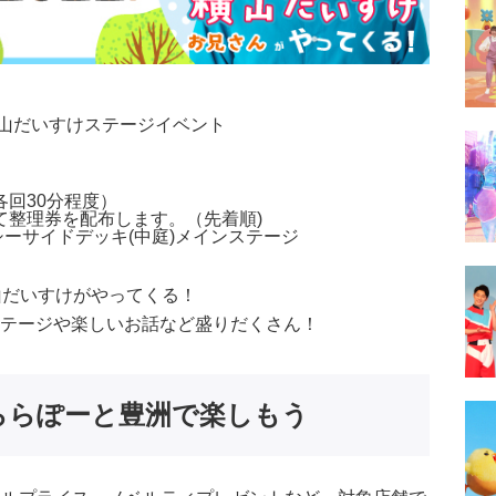
横山だいすけステージイベント
各回30分程度）
にて整理券を配布します。（先着順)
シーサイドデッキ(中庭)メインステージ
山だいすけがやってくる！
ステージや楽しいお話など盛りだくさん！
ららぽーと豊洲で楽しもう