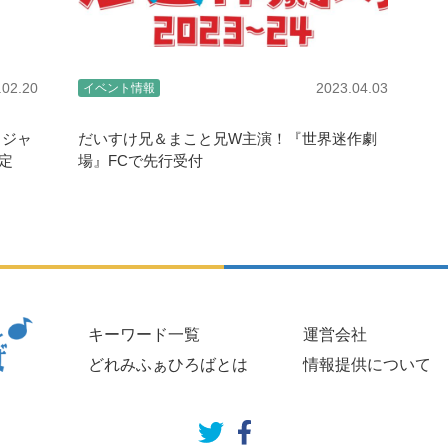
.02.20
2023.04.03
イベント情報
」ジャ
だいすけ兄＆まこと兄W主演！『世界迷作劇
定
場』FCで先行受付
キーワード一覧
運営会社
どれみふぁひろばとは
情報提供について