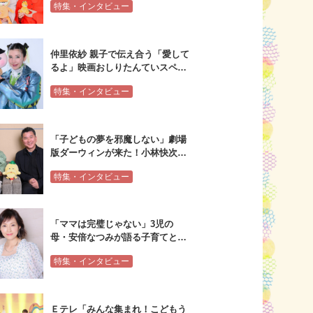
特集・インタビュー
ルインタビュー
仲里依紗 親子で伝え合う「愛して
るよ」映画おしりたんていスペシ
ャルインタビュー
特集・インタビュー
「子どもの夢を邪魔しない」劇場
版ダーウィンが来た！小林快次×
水瀬いのり×植田和貴スペシャル
特集・インタビュー
インタビュー
「ママは完璧じゃない」3児の
母・安倍なつみが語る子育てとエ
ンタメの関係
特集・インタビュー
Ｅテレ「みんな集まれ！こどもう