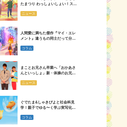
たまつり わっしょいしょい！スペ
シャル」 ブルーレイ・ＤＶＤが発
ニュース
売！
人間愛に満ちた傑作『マイ・エレ
メント』違うもの同士だって分か
り合える
コラム
まことお兄さん卒業へ「おかあさ
んといっしょ」新・体操のお兄さ
んは大学３年生
ニュース
ぐでたま&しゃきぴよと社会科見
学！親子でゆる〜く学ぶ実写化ド
ラマ
コラム