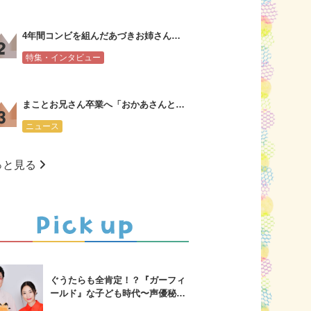
4年間コンビを組んだあづきお姉さんからまことお兄さんへ会見コメント
特集・インタビュー
まことお兄さん卒業へ「おかあさんといっしょ」新・体操のお兄さんは大学３年生
ニュース
っと見る
ぐうたらも全肯定！？『ガーフィ
ールド』な子ども時代〜声優秘話
も！山里亮太&MEGUMIスペシャ