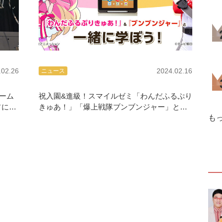
.02.26
2024.02.16
ニュース
ーム
祝入園&進級！スマイルゼミ「わんだふるぷり
ソに現
きゅあ！」「爆上戦隊ブンブンジャー」との
コラボキャンペーン2/16開始
も