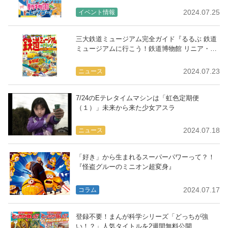
2024.07.25
イベント情報
三大鉄道ミュージアム完全ガイド『るるぶ 鉄道
ミュージアムに行こう！鉄道博物館 リニア・鉄
道館 京都鉄道博物館』
2024.07.23
ニュース
7/24のEテレタイムマシンは「虹色定期便
（１）」未来から来た少女アスラ
2024.07.18
ニュース
「好き」から生まれるスーパーパワーって？！
『怪盗グルーのミニオン超変身』
2024.07.17
コラム
登録不要！まんが科学シリーズ「どっちが強
い！？」人気タイトルを2週間無料公開