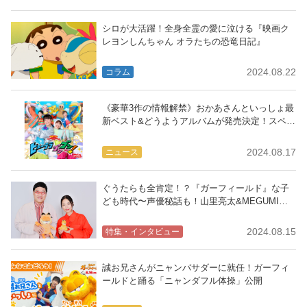
シロが大活躍！全身全霊の愛に泣ける『映画ク
レヨンしんちゃん オラたちの恐竜日記』
2024.08.22
コラム
《豪華3作の情報解禁》おかあさんといっしょ最
新ベスト&どうようアルバムが発売決定！スペス
テ映像は12月発売
2024.08.17
ニュース
ぐうたらも全肯定！？『ガーフィールド』な子
ども時代〜声優秘話も！山里亮太&MEGUMIス
ペシャルインタビュー
2024.08.15
特集・インタビュー
誠お兄さんがニャンバサダーに就任！ガーフィ
ールドと踊る「ニャンダフル体操」公開