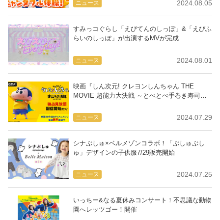
2024.08.05
ニュース
すみっコぐらし「えびてんのしっぽ」&「えびふ
らいのしっぽ」が出演するMVが完成
2024.08.01
ニュース
映画『しん次元! クレヨンしんちゃん THE
MOVIE 超能力大決戦 ～とべとべ手巻き寿司
～』ABEMA独占見放題配信！8/4〜
2024.07.29
ニュース
シナぷしゅ×ベルメゾンコラボ！「ぷしゅぷし
ゅ」デザインの子供服7/29販売開始
2024.07.25
ニュース
いっちー&なる夏休みコンサート！不思議な動物
園へレッツゴー！開催