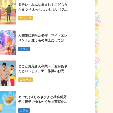
Ｅテレ「みんな集まれ！こどもう
たまつり わっしょいしょい！スペ
シャル」 ブルーレイ・ＤＶＤが発
ニュース
売！
人間愛に満ちた傑作『マイ・エレ
メント』違うもの同士だって分か
り合える
コラム
まことお兄さん卒業へ「おかあさ
んといっしょ」新・体操のお兄さ
んは大学３年生
ニュース
ぐでたま&しゃきぴよと社会科見
学！親子でゆる〜く学ぶ実写化ド
ラマ
コラム