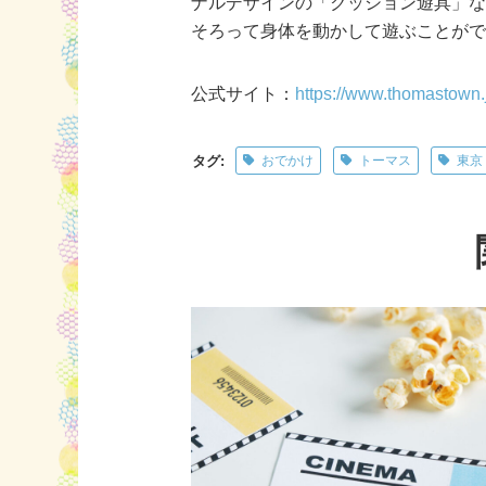
ナルデザインの「クッション遊具」
そろって身体を動かして遊ぶことが
公式サイト：
https://www.thomastown.j
タグ:
おでかけ
トーマス
東京