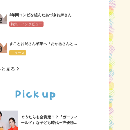
4年間コンビを組んだあづきお姉さんからまことお兄さんへ会見コメント
特集・インタビュー
まことお兄さん卒業へ「おかあさんといっしょ」新・体操のお兄さんは大学３年生
ニュース
っと見る
ぐうたらも全肯定！？『ガーフィ
ールド』な子ども時代〜声優秘話
も！山里亮太&MEGUMIスペシャ