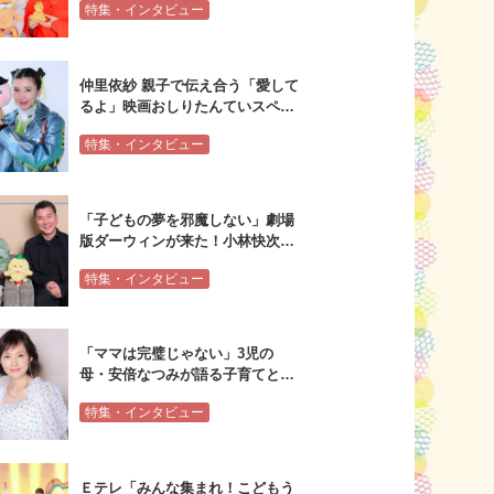
特集・インタビュー
ルインタビュー
仲里依紗 親子で伝え合う「愛して
るよ」映画おしりたんていスペシ
ャルインタビュー
特集・インタビュー
「子どもの夢を邪魔しない」劇場
版ダーウィンが来た！小林快次×
水瀬いのり×植田和貴スペシャル
特集・インタビュー
インタビュー
「ママは完璧じゃない」3児の
母・安倍なつみが語る子育てとエ
ンタメの関係
特集・インタビュー
Ｅテレ「みんな集まれ！こどもう