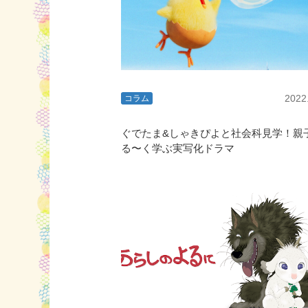
2022
コラム
ぐでたま&しゃきぴよと社会科見学！親
る〜く学ぶ実写化ドラマ