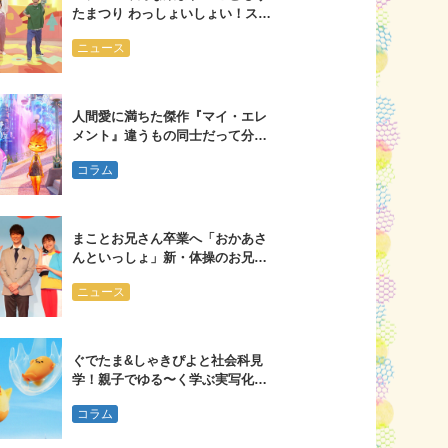
たまつり わっしょいしょい！スペ
シャル」 ブルーレイ・ＤＶＤが発
ニュース
売！
人間愛に満ちた傑作『マイ・エレ
メント』違うもの同士だって分か
り合える
コラム
まことお兄さん卒業へ「おかあさ
んといっしょ」新・体操のお兄さ
んは大学３年生
ニュース
ぐでたま&しゃきぴよと社会科見
学！親子でゆる〜く学ぶ実写化ド
ラマ
コラム